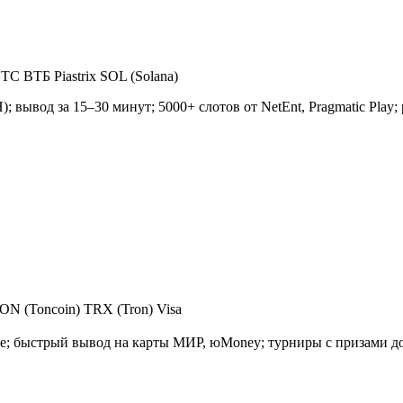
BTC
ВТБ
Piastrix
SOL (Solana)
 вывод за 15–30 минут; 5000+ слотов от NetEnt, Pragmatic Play;
ON (Toncoin)
TRX (Tron)
Visa
ие; быстрый вывод на карты МИР, юMoney; турниры с призами до