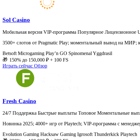
Sol Casino
Мобильная версия
VIP-программа
Популярное
Лицензионное
3500+ слотов от Pragmatic Play; моментальный вывод на МИР; 
Betsoft
Microgaming
Play’n GO
Spinomenal
Yggdrasil
150% до 150,000 ₽ + 100 FS
Играть сейчас
Обзор
Fresh Casino
24/7 Поддержка
Быстрые выплаты
Топовое
Моментальные вып
Новинка 2025; 4000+ игр от Playtech; VIP-программа с менедже
Evolution Gaming
Hacksaw Gaming
Igrosoft
Thunderkick
Playtech