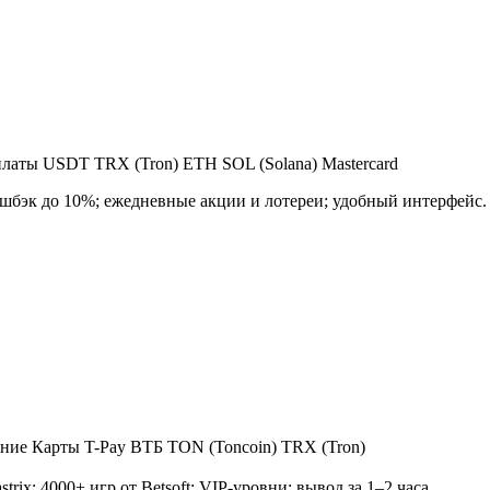
платы
USDT
TRX (Tron)
ETH
SOL (Solana)
Mastercard
кэшбэк до 10%; ежедневные акции и лотереи; удобный интерфейс.
ние
Карты
T-Pay
ВТБ
TON (Toncoin)
TRX (Tron)
rix; 4000+ игр от Betsoft; VIP-уровни; вывод за 1–2 часа.