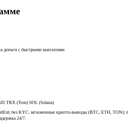
рамме
а деньги с быстрыми выплатами
БП
TRX (Tron)
SOL (Solana)
 NetEnt; без KYC, мгновенные крипто-выводы (BTC, ETH, TON); 
ддержка 24/7.