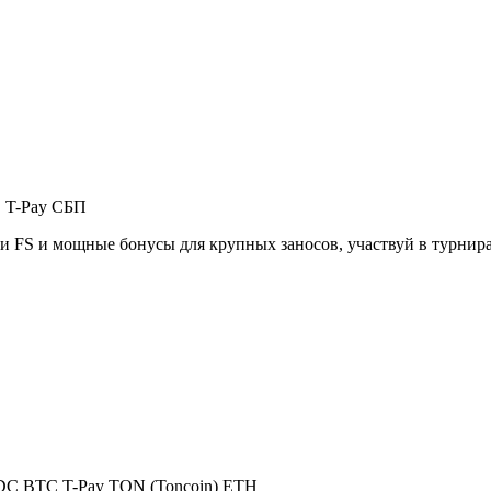
C
T-Pay
СБП
и FS и мощные бонусы для крупных заносов, участвуй в турнира
DC
BTC
T-Pay
TON (Toncoin)
ETH